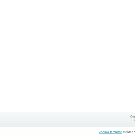
Cop
Joomla template
created w