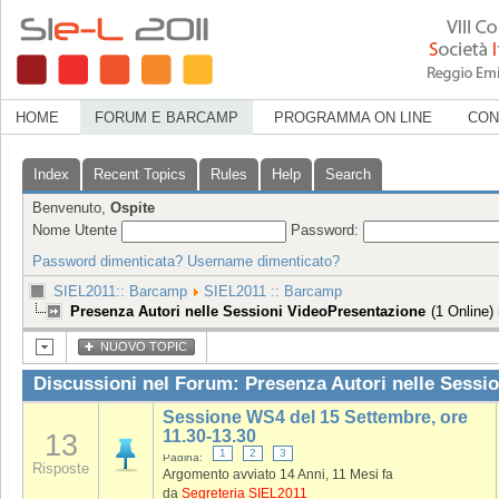
HOME
FORUM E BARCAMP
PROGRAMMA ON LINE
CON
Index
Recent Topics
Rules
Help
Search
Benvenuto,
Ospite
Nome Utente
Password:
Password dimenticata?
Username dimenticato?
SIEL2011:: Barcamp
SIEL2011 :: Barcamp
Presenza Autori nelle Sessioni VideoPresentazione
(1 Online)
NUOVO TOPIC
Discussioni nel Forum: Presenza Autori nelle Sessi
Sessione WS4 del 15 Settembre, ore
11.30-13.30
13
1
2
3
Pagina:
Risposte
Argomento avviato 14 Anni, 11 Mesi fa
da
Segreteria SIEL2011