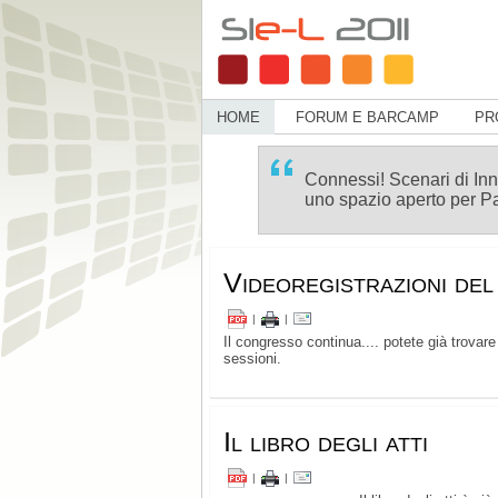
HOME
FORUM E BARCAMP
PR
Connessi! Scenari di In
uno spazio aperto per Pa
Videoregistrazioni de
|
|
Il congresso continua.... potete già trovare
sessioni.
Il libro degli atti
|
|