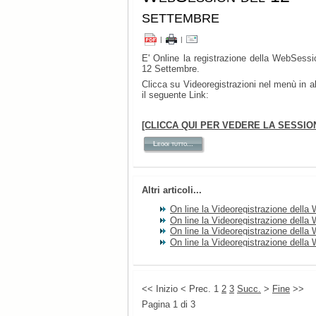
settembre
|
|
E' Online la registrazione della WebSessi
12 Settembre.
Clicca su Videoregistrazioni nel menù in a
il seguente Link:
[CLICCA QUI PER VEDERE LA SESSIO
Leggi tutto...
Altri articoli...
On line la Videoregistrazione dell
On line la Videoregistrazione dell
On line la Videoregistrazione dell
On line la Videoregistrazione dell
<<
Inizio
<
Prec.
1
2
3
Succ.
>
Fine
>>
Pagina 1 di 3