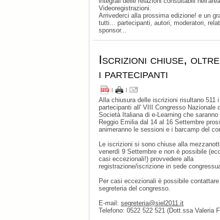
integrali delle relazioni consultabili nell'are
Videoregistrazioni.
Arrivederci alla prossima edizione! e un gr
tutti... partecipanti, autori, moderatori, relat
sponsor...
Iscrizioni chiuse, oltr
i partecipanti
|
|
Alla chiusura delle iscrizioni risultano 511 i
partecipanti all' VIII Congresso Nazionale d
Società Italiana di e-Learning che saranno 
Reggio Emilia dal 14 al 16 Settembre pros
animeranno le sessioni e i barcamp del co
Le iscrizioni si sono chiuse alla mezzanott
venerdì 9 Settembre e non è possibile (ecc
casi eccezionali!) provvedere alla
registrazione/iscrizione in sede congressua
Per casi eccezionali è possibile contattare
segreteria del congresso.
E-mail:
segreteria@siel2011.it
Telefono: 0522 522 521 (Dott.ssa Valeria Fo