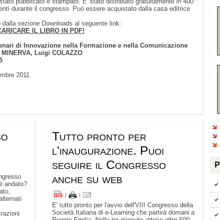
ià stato pubblicato e stampato. E' stato distribuito gratuitamente in 400
esenti durante il congresso. Può essere acquistato dalla casa editrice
lo dalla sezione Downloads al seguente link:
ARICARE IL LIBRO IN PDF!
enari di Innovazione nella Formazione e nella Comunicazione
MINERVA, Luigi COLAZZO
5
embre 2011
so
Tutto pronto per
l'inaugurazione. Puoi
seguire il Congresso
P
anche su web
ongresso
 è andato?
ato,
|
|
alternati
E' tutto pronto per l'avvio dell'VIII Congresso della
Società Italiana di e-Learning che partirà domani a
trazioni
Reggio Emilia. Nelle tre giornate attese oltre 500