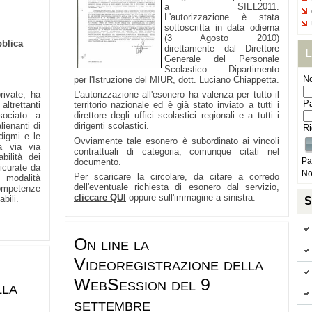
a SIEL2011.
L'autorizzazione è stata
sottoscritta in data odierna
(3 Agosto 2010)
blica
direttamente dal Direttore
L
Generale del Personale
Scolastico - Dipartimento
N
per l'Istruzione del MIUR, dott. Luciano Chiappetta.
rivate, ha
L'autorizzazione all'esonero ha valenza per tutto il
P
trettanti
territorio nazionale ed è già stato inviato a tutti i
sociato a
direttore degli uffici scolastici regionali e a tutti i
ienanti di
dirigenti scolastici.
R
digmi e le
Ovviamente tale esonero è subordinato ai vincoli
a via via
contrattuali di categoria, comunque citati nel
bilità dei
Pa
documento.
icurate da
No
Per scaricare la circolare, da citare a corredo
 modalità
dell'eventuale richiesta di esonero dal servizio,
competenze
cliccare QUI
oppure sull'immagine a sinistra.
bili.
S
On line la
Videoregistrazione della
WebSession del 9
lla
settembre