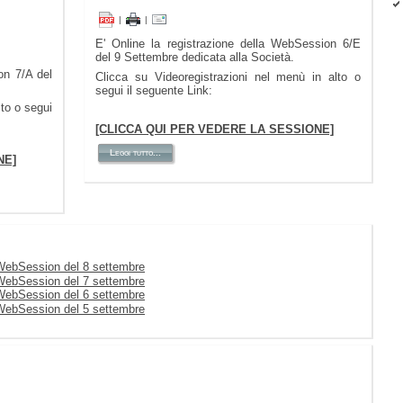
|
|
E' Online la registrazione della WebSession 6/E
del 9 Settembre dedicata alla Società.
on 7/A del
Clicca su Videoregistrazioni nel menù in alto o
segui il seguente Link:
lto o segui
[CLICCA QUI PER VEDERE LA SESSIONE]
Leggi tutto...
NE]
a WebSession del 8 settembre
a WebSession del 7 settembre
a WebSession del 6 settembre
a WebSession del 5 settembre