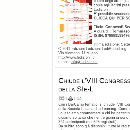
Il libro degli atti è g
copie agli iscritti pr
Ledizioni.
E' possibile scaricar
CLICCA QUI PER SC
Titolo:
Connessi! Sc
A cura di :
Tommaso 
ISBN: 978889599476
Prima edizione: Sett
© 2011 Edizioni Ledizioni LediPublishing
Via Alamanni 11 Milano
http://www.ledizioni.it
e-mail:
info@ledizioni.it
Chiude l'VIII Congres
della SIe-L
|
|
Con i BarCamp tematici si chiude l'VIII C
della Società Italiana di e-Learning. Come
Lo lasciamo commentare a chi ha partecip
diciamo soltanto che nei tre giorni si sono 
324 partecipanti (dei 526 registrati).
Da subito sono già disponibili tutte le regis