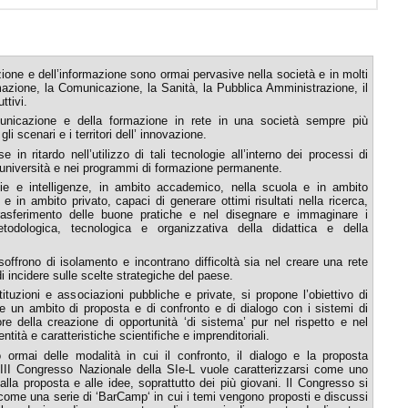
ione e dell’informazione sono ormai pervasive nella società e in molti
rmazione, la Comunicazione, la Sanità, la Pubblica Amministrazione, il
tivi.
unicazione e della formazione in rete in una società sempre più
i scenari e i territori dell’ innovazione.
e in ritardo nell’utilizzo di tali tecnologie all’interno dei processi di
l’università e nei programmi di formazione permanente.
gie e intelligenze, in ambito accademico, nella scuola e in ambito
e in ambito privato, capaci di generare ottimi risultati nella ricerca,
trasferimento delle buone pratiche e nel disegnare e immaginare i
etodologica, tecnologica e organizzativa della didattica e della
ffrono di isolamento e incontrano difficoltà sia nel creare una rete
i incidere sulle scelte strategiche del paese.
ituzioni e associazioni pubbliche e private, si propone l’obiettivo di
ire un ambito di proposta e di confronto e di dialogo con i sistemi di
re della creazione di opportunità ‘di sistema’ pur nel rispetto e nel
tità e caratteristiche scientifiche e imprenditoriali.
ormai delle modalità in cui il confronto, il dialogo e la proposta
L’VIII Congresso Nazionale della SIe-L vuole caratterizzarsi come uno
lla proposta e alle idee, soprattutto dei più giovani. Il Congresso si
 come una serie di ‘BarCamp‘ in cui i temi vengono proposti e discussi