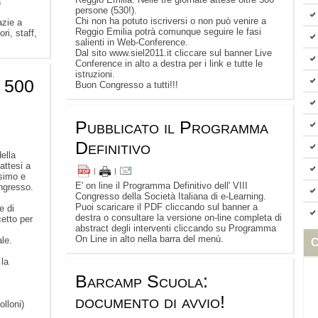
a
persone (530!).
Chi non ha potuto iscriversi o non può venire a
azie a
Reggio Emilia potrà comunque seguire le fasi
ori, staff,
salienti in Web-Conference.
Dal sito www.siel2011.it cliccare sul banner Live
Conference in alto a destra per i link e tutte le
istruzioni.
e 500
Buon Congresso a tutti!!!
Pubblicato il Programma
Definitivo
ella
attesi a
|
|
simo e
E' on line il Programma Definitivo dell' VIII
ngresso.
Congresso della Società Italiana di e-Learning.
Puoi scaricare il PDF cliccando sul banner a
e di
destra o consultare la versione on-line completa di
etto per
abstract degli interventi cliccando su Programma
On Line in alto nella barra del menù.
le.
C
 la
Barcamp Scuola:
documento di avvio!
lloni)