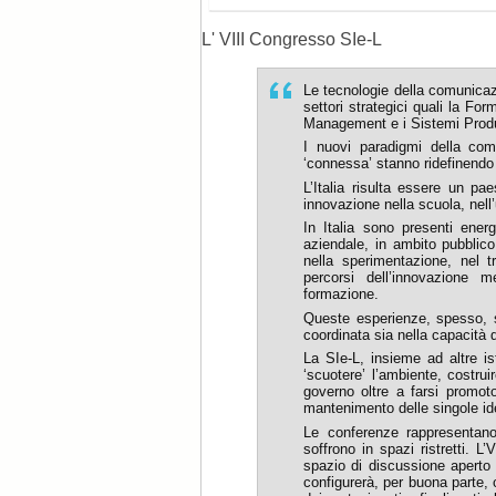
L' VIII Congresso SIe-L
Le tecnologie della comunicaz
settori strategici quali la Fo
Management e i Sistemi Produt
I nuovi paradigmi della com
‘connessa’ stanno ridefinendo gl
L’Italia risulta essere un paes
innovazione nella scuola, nel
In Italia sono presenti ener
aziendale, in ambito pubblico 
nella sperimentazione, nel 
percorsi dell’innovazione m
formazione.
Queste esperienze, spesso, so
coordinata sia nella capacità d
La SIe-L, insieme ad altre ist
‘scuotere’ l’ambiente, costru
governo oltre a farsi promoto
mantenimento delle singole iden
Le conferenze rappresentano 
soffrono in spazi ristretti. 
spazio di discussione aperto a
configurerà, per buona parte,