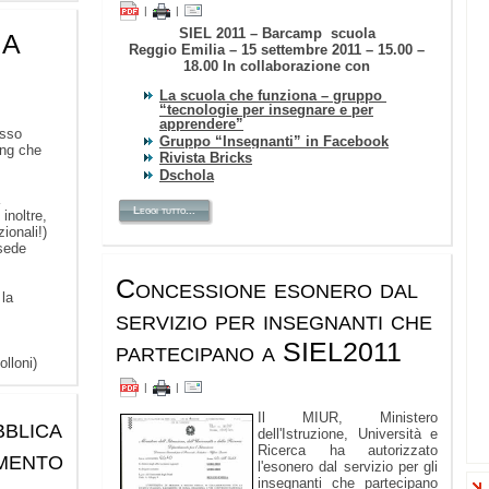
|
|
SIEL 2011 – Barcamp scuola
 A
Reggio Emilia – 15 settembre 2011 – 15.00 –
18.00
In collaborazione con
La scuola che funziona – gruppo
“tecnologie per insegnare e per
apprendere”
esso
Gruppo “Insegnanti” in Facebook
ing che
Rivista Bricks
Dschola
Leggi tutto...
inoltre,
ionali!)
 sede
Concessione esonero dal
 la
servizio per insegnanti che
partecipano a SIEL2011
lloni)
|
|
Il MIUR, Ministero
blica
dell'Istruzione, Università e
Ricerca ha autorizzato
mento
l'esonero dal servizio per gli
insegnanti che partecipano