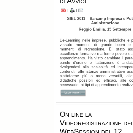
di Avvio!
|
|
SIEL 2011 – Barcamp Impresa e Pub
Aministrazione
Reggio Emilia, 15 Settempre
L’e-Learning nelle imprese, pubbliche e p
vissuto momenti di grande boom e al
momenti di regressione. E’ stato as
eccellenze formative e a forme povere e al
apprendimento. Ha visto cambiare i para
parole d’ordine e l’attenzione è andat
rivolgendosi alla scalablità ed interopera
contenuti, alle istanze amministrative ass
piattaforme più o meno versatili, alle
didattiche possibili ed efficaci, alle 
necessarie, ai tipi di apprendimento realizza
Leggi tutto...
On line la
Videoregistrazione de
WebSession del 12