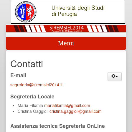
Menu
Home
Contatti
Presentazione e temi
E-mail
Comitato Scientifico
segreteria@siremsiel2014.it
Sede
Segreteria Locale
Contatti
Maria Filomia
mariafilomia@gmail.com
>>> SEGRETERIA ON LINE
Cristina Gaggioli
cristina.gaggioli@gmail.com
Programma scientifico
Assistenza tecnica Segreteria OnLine