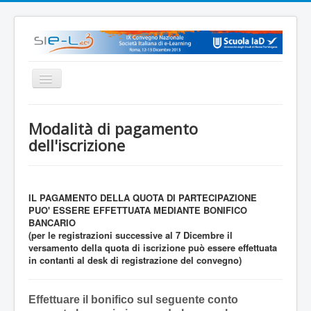
Home
Modalità di pagamento
Comitato Scientifico
dell'iscrizione
Call for Paper
Ambiti tematici
IL PAGAMENTO DELLA QUOTA DI PARTECIPAZIONE
Contributi Scientifici
PUO' ESSERE EFFETTUATA MEDIANTE BONIFICO
BANCARIO
Date e scadenze
(per le registrazioni successive al 7 Dicembre il
versamento della quota di iscrizione può essere effettuata
Atti
in contanti al desk di registrazione del convegno)
Documenti
Effettuare il bonifico sul seguente conto