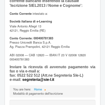
corrente bancario inserendo la causale
'Iscrizione SIEL2013 / Nome e Cognome':
Conto Corrente
intestato a:
Società italiana di e-Learning
Viale Antonio Allegri 13
42121, Reggio Emilia (RE)
Conto Corrente: 000400781383
Presso Unicredit Banca S.p.A.
Ag. Piazza Prampolini, 42121 Reggio Emilia
ABI 02008 — CAB 12820 — IBAN IT 23 V 02008 12820
000400781383
Inviare la ricevuta di avvenuto pagamento via
fax o via e-mail a:
fax: 0522 522 512 (Att.ne Segreteria SIe-L)
e-mail:
segreteria@sie-l.it
You are here:
Home
Modalità di pagamento dell'iscrizione